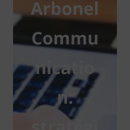
Arbonel
Commu
nicatio
n:
stratégi