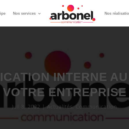
ipe
Nos services
Nos réalisati
CATION INTERNE AU
VOTRE ENTREPRISE
Juil 8, 2022
|
Actualités
,
Communication