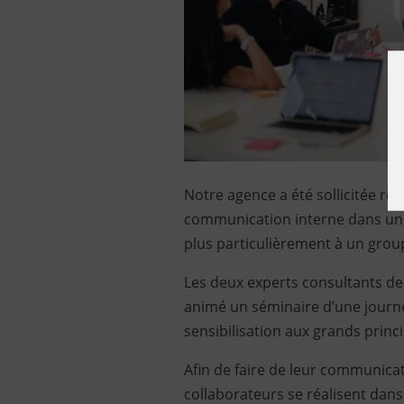
Notre agence a été sollicitée r
communication interne dans une
plus particulièrement à un grou
Les deux experts consultants de l
animé un séminaire d’une journée
sensibilisation aux grands prin
Afin de faire de leur communica
collaborateurs se réalisent dans