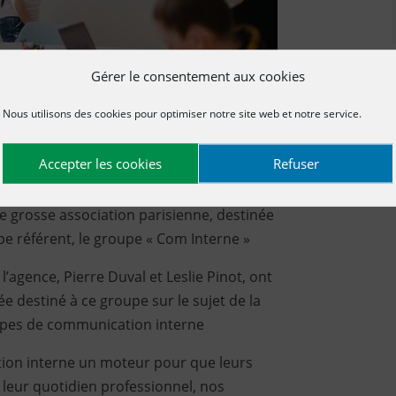
Gérer le consentement aux cookies
Nous utilisons des cookies pour optimiser notre site web et notre service.
Accepter les cookies
Refuser
écemment pour une prestation de
 grosse association parisienne, destinée
pe référent, le groupe « Com Interne »
’agence, Pierre Duval et Leslie Pinot, ont
 destiné à ce groupe sur le sujet de la
cipes de communication interne
tion interne un moteur pour que leurs
 leur quotidien professionnel, nos